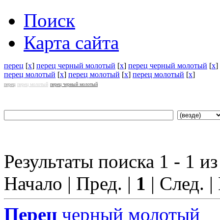
Поиск
Карта сайта
перец
[
x
]
перец черный молотый
[
x
]
перец черный молотый
[
x
]
перец молотый
[
x
]
перец молотый
[
x
]
перец молотый
[
x
]
перец
перец молотый
перец черный молотый
Результаты поиска 1 - 1 из
Начало | Пред. |
1
| След. |
Перец
черный молотый