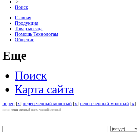
>
Поиск
Главная
Продукция
Товар месяца
Помощь Технологам
Общение
Еще
Поиск
Карта сайта
перец
[
x
]
перец черный молотый
[
x
]
перец черный молотый
[
x
]
перец
перец молотый
перец черный молотый