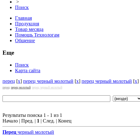
>
Поиск
Главная
Продукция
Товар месяца
Помощь Технологам
Общение
Еще
Поиск
Карта сайта
перец
[
x
]
перец черный молотый
[
x
]
перец черный молотый
[
x
]
перец
перец молотый
перец черный молотый
Результаты поиска 1 - 1 из 1
Начало | Пред. |
1
| След. | Конец
Перец
черный молотый