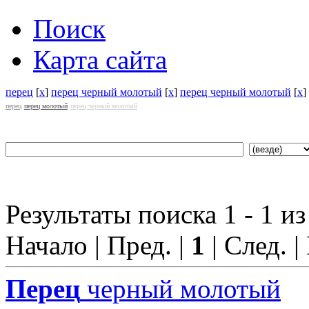
Поиск
Карта сайта
перец
[
x
]
перец черный молотый
[
x
]
перец черный молотый
[
x
]
перец
перец молотый
перец черный молотый
Результаты поиска 1 - 1 из
Начало | Пред. |
1
| След. |
Перец
черный молотый