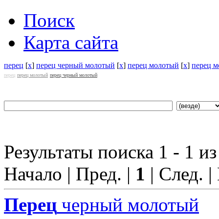
Поиск
Карта сайта
перец
[
x
]
перец черный молотый
[
x
]
перец молотый
[
x
]
перец 
перец
перец молотый
перец черный молотый
Результаты поиска 1 - 1 из
Начало | Пред. |
1
| След. |
Перец
черный молотый