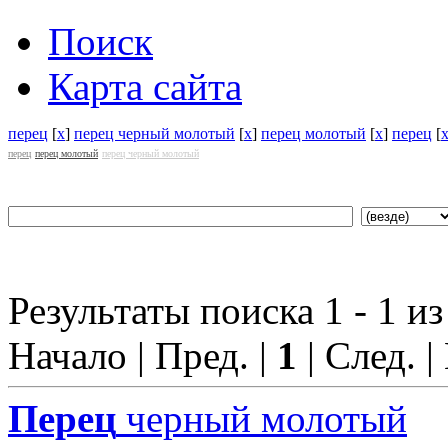
Поиск
Карта сайта
перец
[
x
]
перец черный молотый
[
x
]
перец молотый
[
x
]
перец
[
перец
перец молотый
перец черный молотый
Результаты поиска 1 - 1 из
Начало | Пред. |
1
| След. |
Перец
черный молотый