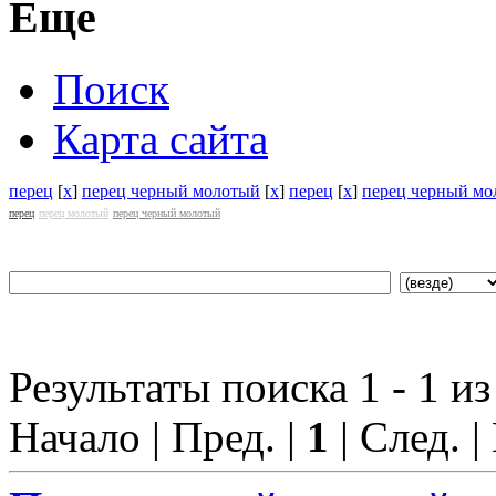
Еще
Поиск
Карта сайта
перец
[
x
]
перец черный молотый
[
x
]
перец
[
x
]
перец черный мо
перец
перец молотый
перец черный молотый
Результаты поиска 1 - 1 из
Начало | Пред. |
1
| След. |