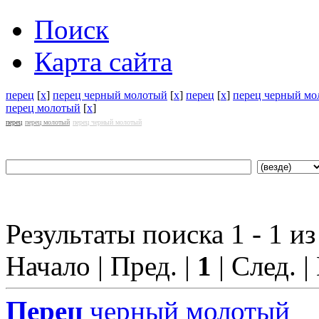
Поиск
Карта сайта
перец
[
x
]
перец черный молотый
[
x
]
перец
[
x
]
перец черный мо
перец молотый
[
x
]
перец
перец молотый
перец черный молотый
Результаты поиска 1 - 1 из
Начало | Пред. |
1
| След. |
Перец
черный молотый