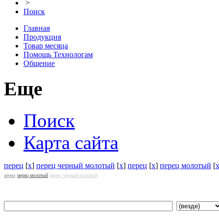
>
Поиск
Главная
Продукция
Товар месяца
Помощь Технологам
Общение
Еще
Поиск
Карта сайта
перец
[
x
]
перец черный молотый
[
x
]
перец
[
x
]
перец молотый
[
перец
перец молотый
перец черный молотый