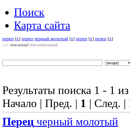
Поиск
Карта сайта
перец
[
x
]
перец черный молотый
[
x
]
перец
[
x
]
перец
[
x
]
перец
перец молотый
перец черный молотый
Результаты поиска 1 - 1 из
Начало | Пред. |
1
| След. |
Перец
черный молотый