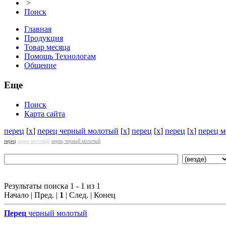
>
Поиск
Главная
Продукция
Товар месяца
Помощь Технологам
Общение
Еще
Поиск
Карта сайта
перец
[
x
]
перец черный молотый
[
x
]
перец
[
x
]
перец
[
x
]
перец 
перец
перец молотый
перец черный молотый
Результаты поиска 1 - 1 из 1
Начало | Пред. |
1
| След. | Конец
Перец
черный молотый