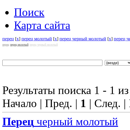
Поиск
Карта сайта
перец
[
x
]
перец молотый
[
x
]
перец черный молотый
[
x
]
перец 
перец
перец молотый
перец черный молотый
Результаты поиска 1 - 1 из
Начало | Пред. |
1
| След. |
Перец
черный молотый