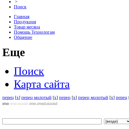
>
Поиск
Главная
Продукция
Товар месяца
Помощь Технологам
Общение
Еще
Поиск
Карта сайта
перец
[
x
]
перец молотый
[
x
]
перец
[
x
]
перец молотый
[
x
]
перец
перец
перец молотый
перец черный молотый