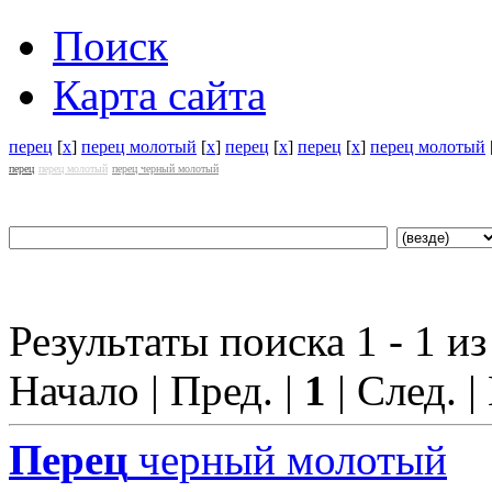
Поиск
Карта сайта
перец
[
x
]
перец молотый
[
x
]
перец
[
x
]
перец
[
x
]
перец молотый
перец
перец молотый
перец черный молотый
Результаты поиска 1 - 1 из
Начало | Пред. |
1
| След. |
Перец
черный молотый