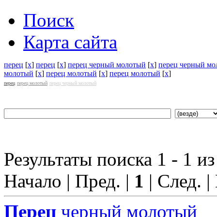
Поиск
Карта сайта
перец
[
x
]
перец
[
x
]
перец черный молотый
[
x
]
перец черный мо
молотый
[
x
]
перец молотый
[
x
]
перец молотый
[
x
]
перец
перец молотый
перец черный молотый
Результаты поиска 1 - 1 из
Начало | Пред. |
1
| След. |
Перец
черный молотый