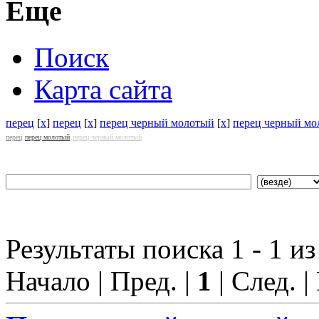
Еще
Поиск
Карта сайта
перец
[
x
]
перец
[
x
]
перец черный молотый
[
x
]
перец черный мо
перец
перец молотый
перец черный молотый
Результаты поиска 1 - 1 из
Начало | Пред. |
1
| След. |