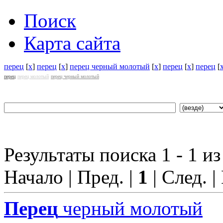
Поиск
Карта сайта
перец
[
x
]
перец
[
x
]
перец черный молотый
[
x
]
перец
[
x
]
перец
[
перец
перец молотый
перец черный молотый
Результаты поиска 1 - 1 из
Начало | Пред. |
1
| След. |
Перец
черный молотый