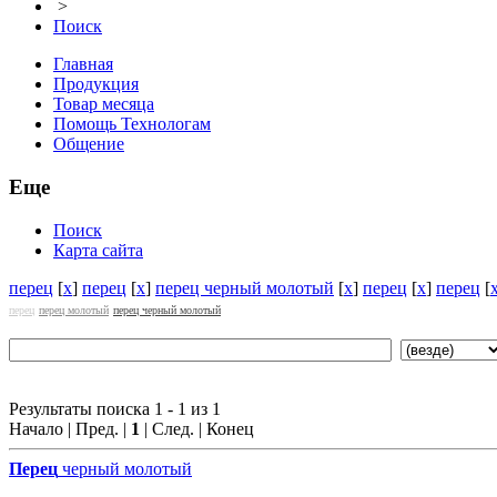
>
Поиск
Главная
Продукция
Товар месяца
Помощь Технологам
Общение
Еще
Поиск
Карта сайта
перец
[
x
]
перец
[
x
]
перец черный молотый
[
x
]
перец
[
x
]
перец
[
перец
перец молотый
перец черный молотый
Результаты поиска 1 - 1 из 1
Начало | Пред. |
1
| След. | Конец
Перец
черный молотый