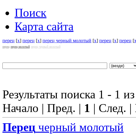
Поиск
Карта сайта
перец
[
x
]
перец
[
x
]
перец черный молотый
[
x
]
перец
[
x
]
перец
[
перец
перец молотый
перец черный молотый
Результаты поиска 1 - 1 из
Начало | Пред. |
1
| След. |
Перец
черный молотый