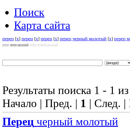
Поиск
Карта сайта
перец
[
x
]
перец
[
x
]
перец
[
x
]
перец черный молотый
[
x
]
перец 
перец
перец молотый
перец черный молотый
Результаты поиска 1 - 1 из
Начало | Пред. |
1
| След. |
Перец
черный молотый