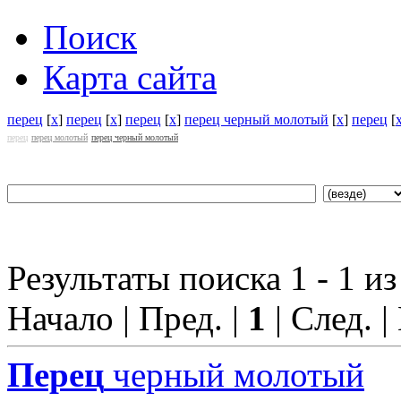
Поиск
Карта сайта
перец
[
x
]
перец
[
x
]
перец
[
x
]
перец черный молотый
[
x
]
перец
[
перец
перец молотый
перец черный молотый
Результаты поиска 1 - 1 из
Начало | Пред. |
1
| След. |
Перец
черный молотый