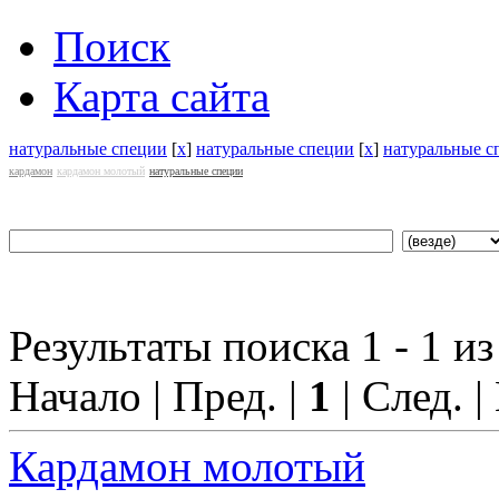
Поиск
Карта сайта
натуральные специи
[
x
]
натуральные специи
[
x
]
натуральные с
кардамон
кардамон молотый
натуральные специи
Результаты поиска 1 - 1 из
Начало | Пред. |
1
| След. |
Кардамон молотый