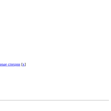
ьные специи
[
x
]