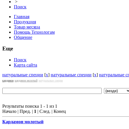
>
Поиск
Главная
Продукция
Товар месяца
Помощь Технологам
Общение
Еще
Поиск
Карта сайта
натуральные специи
[
x
]
натуральные специи
[
x
]
натуральные с
кардамон
кардамон молотый
натуральные специи
Результаты поиска 1 - 1 из 1
Начало | Пред. |
1
| След. | Конец
Кардамон молотый