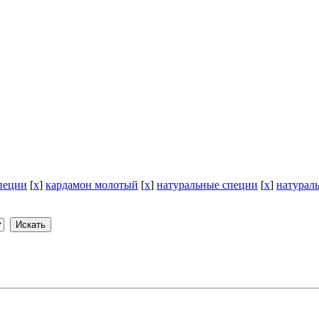
пеции
[
x
]
кардамон молотый
[
x
]
натуральные специи
[
x
]
натурал