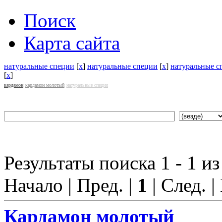
Поиск
Карта сайта
натуральные специи
[
x
]
натуральные специи
[
x
]
натуральные с
[
x
]
кардамон
кардамон молотый
натуральные специи
Результаты поиска 1 - 1 из
Начало | Пред. |
1
| След. |
Кардамон молотый