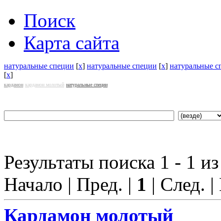
Поиск
Карта сайта
натуральные специи
[
x
]
натуральные специи
[
x
]
натуральные с
[
x
]
кардамон
кардамон молотый
натуральные специи
Результаты поиска 1 - 1 из
Начало | Пред. |
1
| След. |
Кардамон молотый