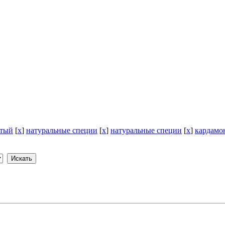
отый
[
x
]
натуральные специи
[
x
]
натуральные специи
[
x
]
кардамо