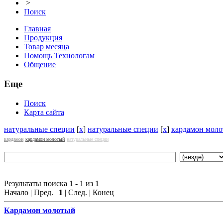
>
Поиск
Главная
Продукция
Товар месяца
Помощь Технологам
Общение
Еще
Поиск
Карта сайта
натуральные специи
[
x
]
натуральные специи
[
x
]
кардамон мол
кардамон
кардамон молотый
натуральные специи
Результаты поиска 1 - 1 из 1
Начало | Пред. |
1
| След. | Конец
Кардамон
молотый