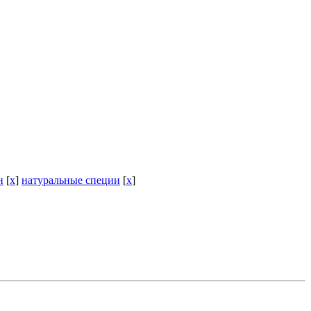
н
[
x
]
натуральные специи
[
x
]