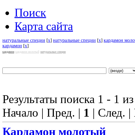
Поиск
Карта сайта
натуральные специи
[
x
]
натуральные специи
[
x
]
кардамон мол
кардамон
[
x
]
кардамон
кардамон молотый
натуральные специи
Результаты поиска 1 - 1 из
Начало | Пред. |
1
| След. |
Кардамон
молотый