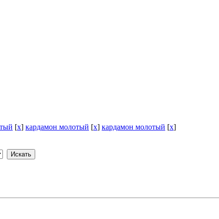
отый
[
x
]
кардамон молотый
[
x
]
кардамон молотый
[
x
]