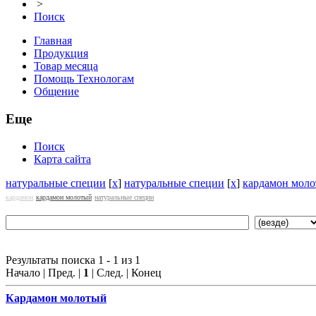
>
Поиск
Главная
Продукция
Товар месяца
Помощь Технологам
Общение
Еще
Поиск
Карта сайта
натуральные специи
[
x
]
натуральные специи
[
x
]
кардамон мол
кардамон
кардамон молотый
натуральные специи
Результаты поиска 1 - 1 из 1
Начало | Пред. |
1
| След. | Конец
Кардамон молотый