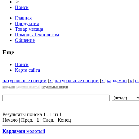
>
Поиск
Главная
Продукция
Товар месяца
Помощь Технологам
Общение
Еще
Поиск
Карта сайта
натуральные специи
[
x
]
натуральные специи
[
x
]
кардамон
[
x
]
н
кардамон
кардамон молотый
натуральные специи
Результаты поиска 1 - 1 из 1
Начало | Пред. |
1
| След. | Конец
Кардамон
молотый