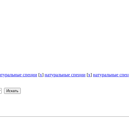
атуральные специи
[
x
]
натуральные специи
[
x
]
натуральные спе