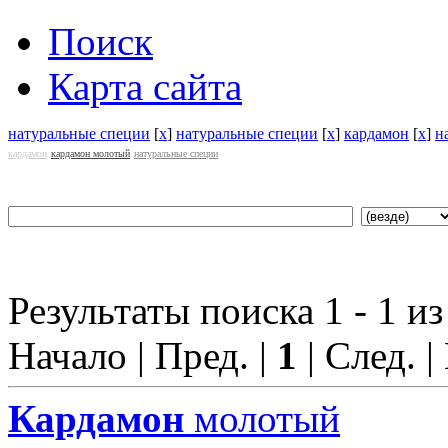
Поиск
Карта сайта
натуральные специи
[
x
]
натуральные специи
[
x
]
кардамон
[
x
]
н
кардамон
кардамон молотый
натуральные специи
Результаты поиска 1 - 1 из
Начало | Пред. |
1
| След. |
Кардамон
молотый