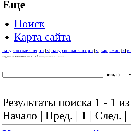
Еще
Поиск
Карта сайта
натуральные специи
[
x
]
натуральные специи
[
x
]
кардамон
[
x
]
к
кардамон
кардамон молотый
натуральные специи
Результаты поиска 1 - 1 из
Начало | Пред. |
1
| След. |