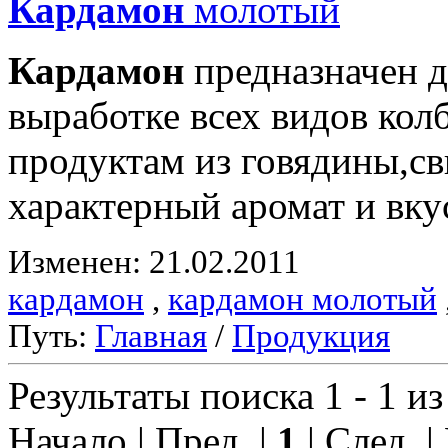
Кардамон
молотый
Кардамон
предназначен д
выработке всех видов ко
продуктам из говядины,с
характерный аромат и вку
Изменен: 21.02.2011
кардамон
,
кардамон молотый
Путь:
Главная
/
Продукция
Результаты поиска 1 - 1 из
Начало | Пред. |
1
| След. |