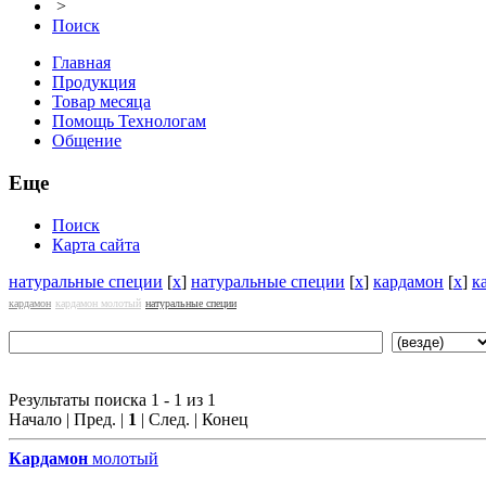
>
Поиск
Главная
Продукция
Товар месяца
Помощь Технологам
Общение
Еще
Поиск
Карта сайта
натуральные специи
[
x
]
натуральные специи
[
x
]
кардамон
[
x
]
к
кардамон
кардамон молотый
натуральные специи
Результаты поиска 1 - 1 из 1
Начало | Пред. |
1
| След. | Конец
Кардамон
молотый