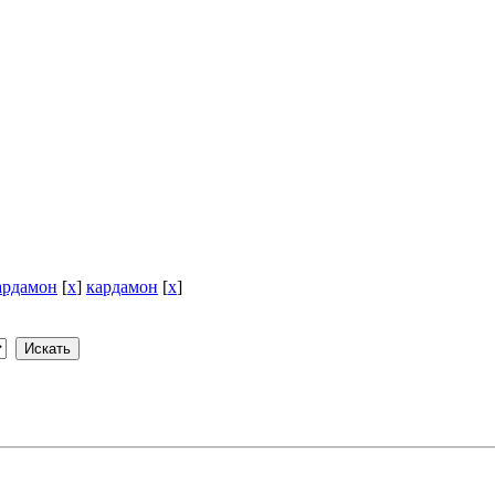
ардамон
[
x
]
кардамон
[
x
]