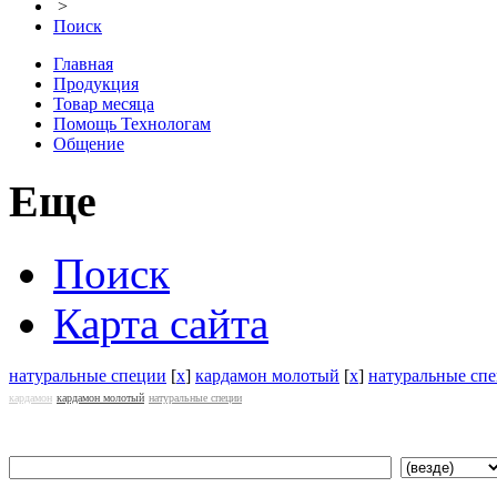
>
Поиск
Главная
Продукция
Товар месяца
Помощь Технологам
Общение
Еще
Поиск
Карта сайта
натуральные специи
[
x
]
кардамон молотый
[
x
]
натуральные сп
кардамон
кардамон молотый
натуральные специи