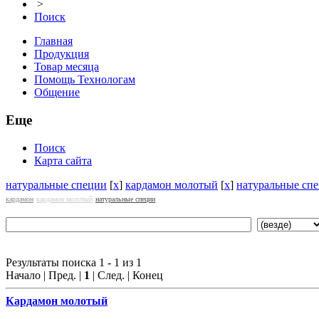
>
Поиск
Главная
Продукция
Товар месяца
Помощь Технологам
Общение
Еще
Поиск
Карта сайта
натуральные специи
[
x
]
кардамон молотый
[
x
]
натуральные сп
кардамон
кардамон молотый
натуральные специи
Результаты поиска 1 - 1 из 1
Начало | Пред. |
1
| След. | Конец
Кардамон молотый