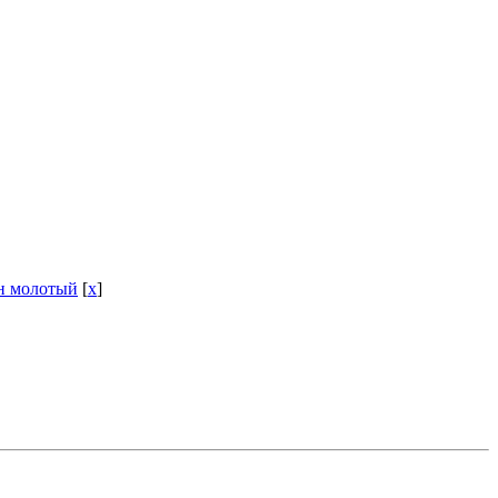
н молотый
[
x
]