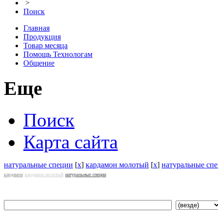
>
Поиск
Главная
Продукция
Товар месяца
Помощь Технологам
Общение
Еще
Поиск
Карта сайта
натуральные специи
[
x
]
кардамон молотый
[
x
]
натуральные сп
кардамон
кардамон молотый
натуральные специи