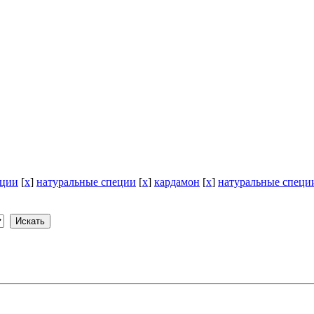
еции
[
x
]
натуральные специи
[
x
]
кардамон
[
x
]
натуральные специ