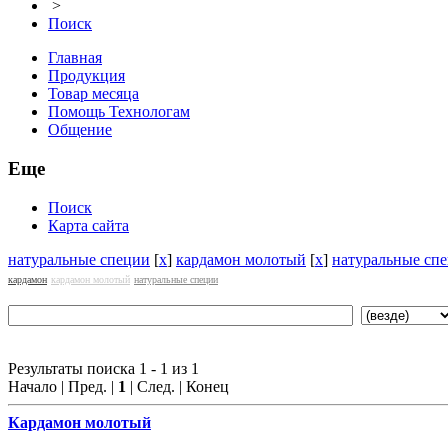
>
Поиск
Главная
Продукция
Товар месяца
Помощь Технологам
Общение
Еще
Поиск
Карта сайта
натуральные специи
[
x
]
кардамон молотый
[
x
]
натуральные сп
кардамон
кардамон молотый
натуральные специи
Результаты поиска 1 - 1 из 1
Начало | Пред. |
1
| След. | Конец
Кардамон
молотый