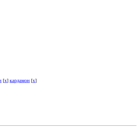
и
[
x
]
кардамон
[
x
]