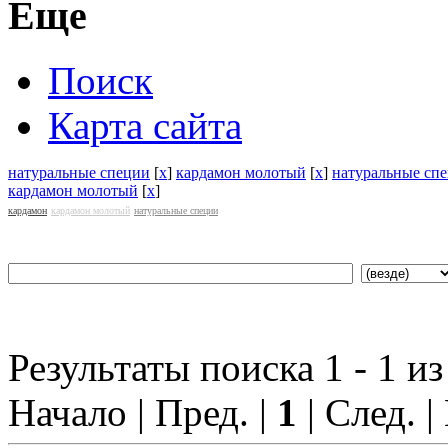
Еще
Поиск
Карта сайта
натуральные специи
[
x
]
кардамон молотый
[
x
]
натуральные сп
кардамон молотый
[
x
]
кардамон
кардамон молотый
натуральные специи
Результаты поиска 1 - 1 из
Начало | Пред. |
1
| След. |