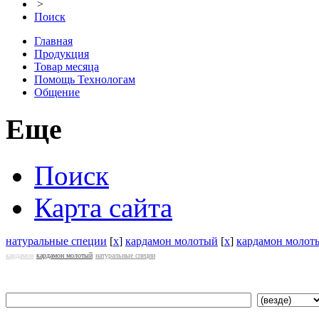
>
Поиск
Главная
Продукция
Товар месяца
Помощь Технологам
Общение
Еще
Поиск
Карта сайта
натуральные специи
[
x
]
кардамон молотый
[
x
]
кардамон молот
кардамон
кардамон молотый
натуральные специи