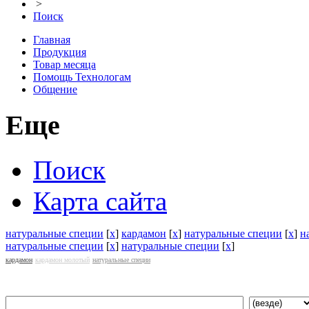
>
Поиск
Главная
Продукция
Товар месяца
Помощь Технологам
Общение
Еще
Поиск
Карта сайта
натуральные специи
[
x
]
кардамон
[
x
]
натуральные специи
[
x
]
н
натуральные специи
[
x
]
натуральные специи
[
x
]
кардамон
кардамон молотый
натуральные специи