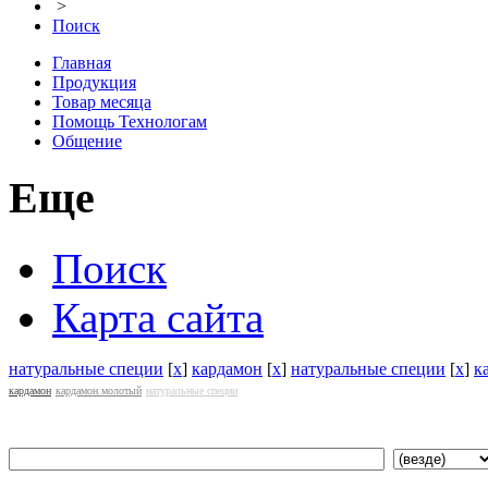
>
Поиск
Главная
Продукция
Товар месяца
Помощь Технологам
Общение
Еще
Поиск
Карта сайта
натуральные специи
[
x
]
кардамон
[
x
]
натуральные специи
[
x
]
к
кардамон
кардамон молотый
натуральные специи