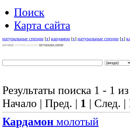
Поиск
Карта сайта
натуральные специи
[
x
]
кардамон
[
x
]
натуральные специи
[
x
]
к
кардамон
кардамон молотый
натуральные специи
Результаты поиска 1 - 1 из
Начало | Пред. |
1
| След. |
Кардамон
молотый