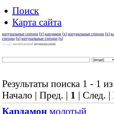
Поиск
Карта сайта
натуральные специи
[
x
]
кардамон
[
x
]
натуральные специи
[
x
]
к
специи
[
x
]
натуральные специи
[
x
]
кардамон
кардамон молотый
натуральные специи
Результаты поиска 1 - 1 из
Начало | Пред. |
1
| След. |
Кардамон
молотый