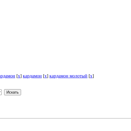
ардамон
[
x
]
кардамон
[
x
]
кардамон молотый
[
x
]