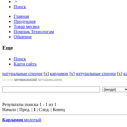
>
Поиск
Главная
Продукция
Товар месяца
Помощь Технологам
Общение
Еще
Поиск
Карта сайта
натуральные специи
[
x
]
кардамон
[
x
]
натуральные специи
[
x
]
к
кардамон
кардамон молотый
натуральные специи
Результаты поиска 1 - 1 из 1
Начало | Пред. |
1
| След. | Конец
Кардамон
молотый