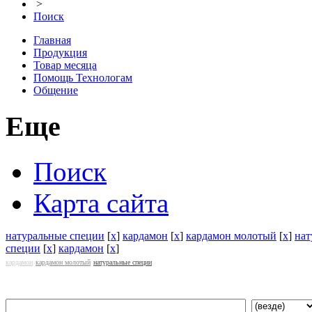
>
Поиск
Главная
Продукция
Товар месяца
Помощь Технологам
Общение
Еще
Поиск
Карта сайта
натуральные специи
[
x
]
кардамон
[
x
]
кардамон молотый
[
x
]
нат
специи
[
x
]
кардамон
[
x
]
кардамон
кардамон молотый
натуральные специи