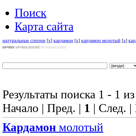
Поиск
Карта сайта
натуральные специи
[
x
]
кардамон
[
x
]
кардамон молотый
[
x
]
кар
кардамон
кардамон молотый
натуральные специи
Результаты поиска 1 - 1 из
Начало | Пред. |
1
| След. |
Кардамон
молотый