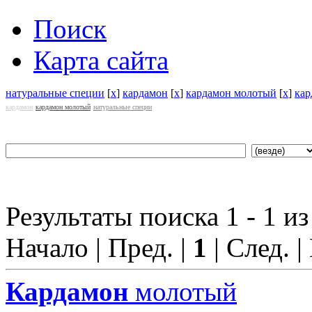
Поиск
Карта сайта
натуральные специи
[
x
]
кардамон
[
x
]
кардамон молотый
[
x
]
кар
кардамон
кардамон молотый
натуральные специи
Результаты поиска 1 - 1 из
Начало | Пред. |
1
| След. |
Кардамон
молотый