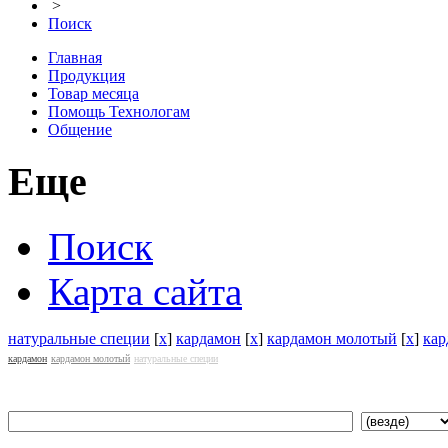
>
Поиск
Главная
Продукция
Товар месяца
Помощь Технологам
Общение
Еще
Поиск
Карта сайта
натуральные специи
[
x
]
кардамон
[
x
]
кардамон молотый
[
x
]
кар
кардамон
кардамон молотый
натуральные специи