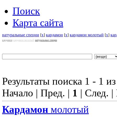
Поиск
Карта сайта
натуральные специи
[
x
]
кардамон
[
x
]
кардамон молотый
[
x
]
кар
кардамон
кардамон молотый
натуральные специи
Результаты поиска 1 - 1 из
Начало | Пред. |
1
| След. |
Кардамон
молотый