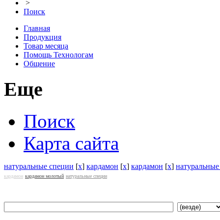
>
Поиск
Главная
Продукция
Товар месяца
Помощь Технологам
Общение
Еще
Поиск
Карта сайта
натуральные специи
[
x
]
кардамон
[
x
]
кардамон
[
x
]
натуральные
кардамон
кардамон молотый
натуральные специи