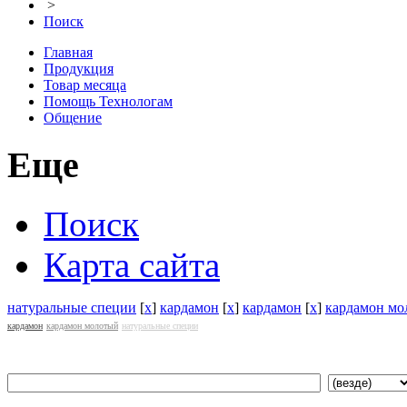
>
Поиск
Главная
Продукция
Товар месяца
Помощь Технологам
Общение
Еще
Поиск
Карта сайта
натуральные специи
[
x
]
кардамон
[
x
]
кардамон
[
x
]
кардамон мо
кардамон
кардамон молотый
натуральные специи